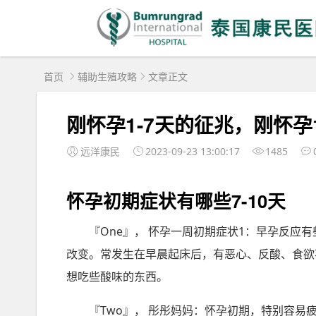
首页
辅助生殖攻略
文章正文
刚怀孕1-7天的征兆，刚怀
远洋康民
2023-09-23 13:00:17
1485
怀孕初期症状有哪些7-10天
『One』， 怀孕一周初期症状1：早孕反应
改变。常发生在早晨起床后，有恶心、反酸、食欲
想吃些酸味的东西。
『Two』， 彤彤妈妈：怀孕初期，特别容