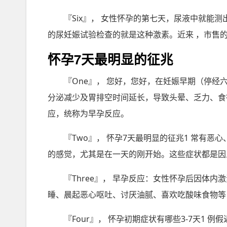
『Six』， 女性怀孕的第七天，尿液中就能
的尿妊娠试验检查的就是这种激素。近来 ，市售的
怀孕7天最明显的征兆
『One』， 您好，您好，在妊娠早期（停
分泌减少及胃排空时间延长，导致头晕、乏力、食
应，统称为早孕反应。
『Two』， 怀孕7天最明显的征兆1 常有
的感觉，尤其是在一天的刚开始。这些症状都是因
『Three』， 早孕反应：女性怀孕后因体
睡、晨起恶心呕吐、讨厌油腻、喜欢吃酸味食物等
『Four』， 怀孕初期症状有哪些3-7天1