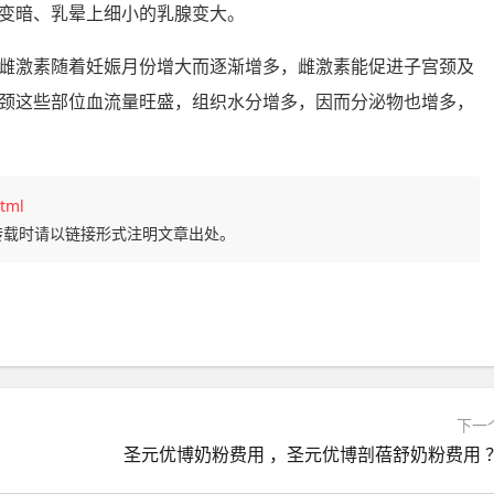
变暗、乳晕上细小的乳腺变大。
雌激素随着妊娠月份增大而逐渐增多，雌激素能促进子宫颈及
颈这些部位血流量旺盛，组织水分增多，因而分泌物也增多，
tml
转载时请以链接形式注明文章出处。
下一
圣元优博奶粉费用 ，圣元优博剖蓓舒奶粉费用 