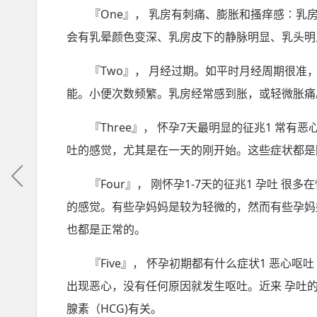
『One』， 乳房有刺痛、膨胀和搔痒感∶
会有乳晕颜色变深、乳房皮下的静脉明显、乳头明
『Two』， 月经过期。如平时月经周期很
能。小便次数频繁。乳房经常感到胀，或轻微胀痛
『Three』， 怀孕7天最明显的征兆1 常
吐的感觉，尤其是在一天的刚开始。这些症状都是
『Four』， 刚怀孕1-7天的征兆1 孕吐
的感觉。有些孕妈妈是较为轻微的，然而有些孕妈
也都是正常的。
『Five』， 怀孕初期都有什么症状1 恶心
出现恶心，没有任何原因就发生呕吐。近来 孕吐
腺素（HCG)有关。