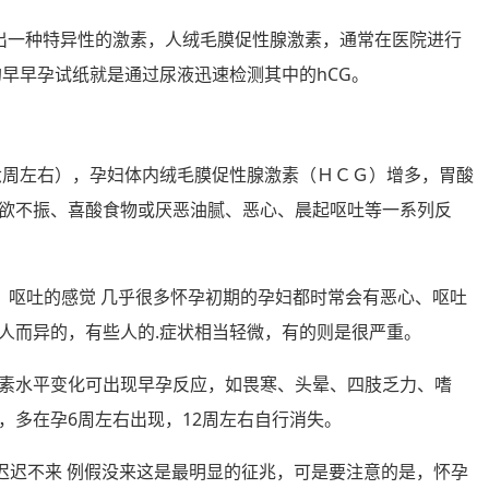
测出一种特异性的激素，人绒毛膜促性腺激素，通常在医院进行
早早孕试纸就是通过尿液迅速检测其中的hCG。
经六周左右），孕妇体内绒毛膜促性腺激素（ＨＣＧ）增多，胃酸
欲不振、喜酸食物或厌恶油腻、恶心、晨起呕吐等一系列反
恶心、呕吐的感觉 几乎很多怀孕初期的孕妇都时常会有恶心、呕吐
人而异的，有些人的.症状相当轻微，有的则是很严重。
内激素水平变化可出现早孕反应，如畏寒、头晕、四肢乏力、嗜
，多在孕6周左右出现，12周左右自行消失。
 例假迟迟不来 例假没来这是最明显的征兆，可是要注意的是，怀孕