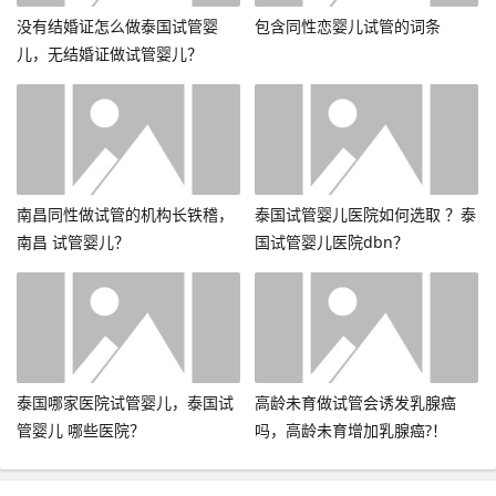
没有结婚证怎么做泰国试管婴
包含同性恋婴儿试管的词条
儿，无结婚证做试管婴儿？
南昌同性做试管的机构长铁稽，
泰国试管婴儿医院如何选取 ？泰
南昌 试管婴儿？
国试管婴儿医院dbn？
泰国哪家医院试管婴儿，泰国试
高龄未育做试管会诱发乳腺癌
管婴儿 哪些医院？
吗，高龄未育增加乳腺癌?！