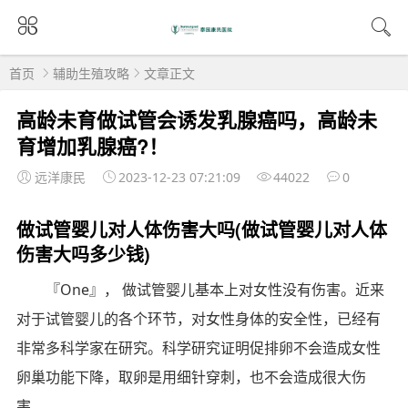
首页
辅助生殖攻略
文章正文
高龄未育做试管会诱发乳腺癌吗，高龄未
育增加乳腺癌?！
远洋康民
2023-12-23 07:21:09
44022
0
做试管婴儿对人体伤害大吗(做试管婴儿对人体
伤害大吗多少钱)
『One』， 做试管婴儿基本上对女性没有伤害。近来
对于试管婴儿的各个环节，对女性身体的安全性，已经有
非常多科学家在研究。科学研究证明促排卵不会造成女性
卵巢功能下降，取卵是用细针穿刺，也不会造成很大伤
害。