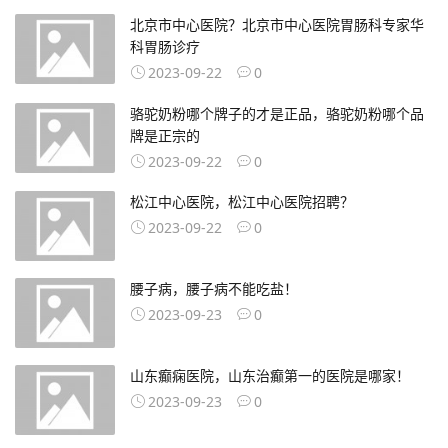
北京市中心医院？北京市中心医院胃肠科专家华
科胃肠诊疗
2023-09-22
0
骆驼奶粉哪个牌子的才是正品，骆驼奶粉哪个品
牌是正宗的
2023-09-22
0
松江中心医院，松江中心医院招聘？
2023-09-22
0
腰子病，腰子病不能吃盐！
2023-09-23
0
山东癫痫医院，山东治癫第一的医院是哪家！
2023-09-23
0