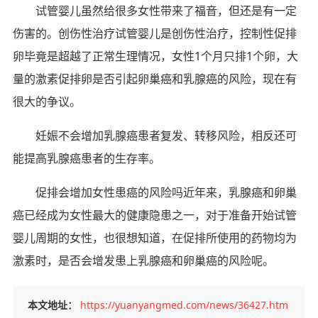
试管婴儿虽然给很多女性带来了福音，但还是有一定
伤害的。创伤性治疗试管婴儿是创伤性治疗，控制性促排
卵毕竟是超越了正常生理情况，女性1个月只排1个卵，大
量的激素促排卵是否引起卵巢癌和乳腺癌的风险，现在有
很大的争议。
妊娠不会增加乳腺癌患者复发、转移风险，相反还可
能提高乳腺癌患者的生存率。
促排会增加女性患癌的风险吗近年来，乳腺癌和卵巢
癌已经成为女性最大的健康隐患之一，对于准备开始试管
婴儿周期的女性，也很想知道，在促排所使用的药物均为
激素时，是否会增发患上乳腺癌和卵巢癌的风险呢。
本文地址：
https://yuanyangmed.com/news/36427.htm