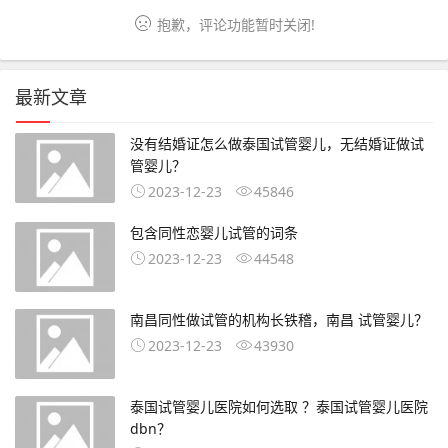
抱歉，评论功能暂时关闭!
最新文章
没有结婚证怎么做泰国试管婴儿，无结婚证做试
管婴儿？
2023-12-23
45846
包含同性恋婴儿试管的词条
2023-12-23
44548
南昌同性做试管的机构长铁稽，南昌 试管婴儿？
2023-12-23
43930
泰国试管婴儿医院如何选取 ？泰国试管婴儿医院
dbn？