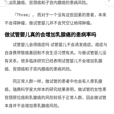
增加乳腺癌、宫颈癌和子宫内膜癌的患病风险。
『Three』， 而对于一个没有这些因素的患者，本来
不会得肿瘤，做试管婴儿并不会凭空让她得肿瘤。
做试管婴儿真的会增加乳腺癌的患病率吗
试管婴儿会得癌症吗 试管婴儿不会诱发癌症。癌症与
自身携带致癌基因和不良生活习惯有关。与做试管婴儿没
有关系，很多临床研究已经表明试管婴儿不会增加乳腺
癌、宫颈癌和子宫内膜癌的患病风险。
同正常人群一样，做试管的患者中也会有人患乳腺
癌，瑞典科学家大样本的研究结果表明，做试管的女性患
宫颈原位癌和乳腺癌的风险较低于正常人群，因此做试管
本身并不会增加患乳腺癌风险。