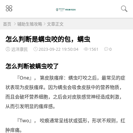
首页
辅助生殖攻略
文章正文
怎么判断是螨虫咬的包，螨虫
远洋康民
2023-09-22 19:50:04
1561
0
怎么判断被螨虫咬了
『One』， 第皮肤瘙痒：螨虫叮咬之后，最常见的症
状表现为皮肤瘙痒。因为螨虫会吸食皮肤中的营养物质，
而且会破坏营养细胞，之后会对皮肤感觉神经造成刺激，
从而引发明显的瘙痒感。
『Two』， 咬痕通常呈线状或弧形，形状不规则，红
肿痒痛。