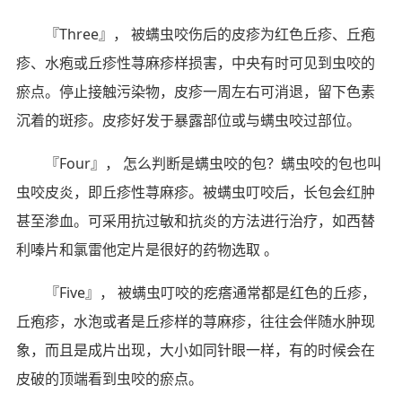
『Three』， 被螨虫咬伤后的皮疹为红色丘疹、丘疱
疹、水疱或丘疹性荨麻疹样损害，中央有时可见到虫咬的
瘀点。停止接触污染物，皮疹一周左右可消退，留下色素
沉着的斑疹。皮疹好发于暴露部位或与螨虫咬过部位。
『Four』， 怎么判断是螨虫咬的包？螨虫咬的包也叫
虫咬皮炎，即丘疹性荨麻疹。被螨虫叮咬后，长包会红肿
甚至渗血。可采用抗过敏和抗炎的方法进行治疗，如西替
利嗪片和氯雷他定片是很好的药物选取 。
『Five』， 被螨虫叮咬的疙瘩通常都是红色的丘疹，
丘疱疹，水泡或者是丘疹样的荨麻疹，往往会伴随水肿现
象，而且是成片出现，大小如同针眼一样，有的时候会在
皮破的顶端看到虫咬的瘀点。