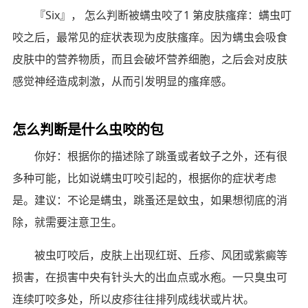
『Six』， 怎么判断被螨虫咬了1 第皮肤瘙痒：螨虫叮
咬之后，最常见的症状表现为皮肤瘙痒。因为螨虫会吸食
皮肤中的营养物质，而且会破坏营养细胞，之后会对皮肤
感觉神经造成刺激，从而引发明显的瘙痒感。
怎么判断是什么虫咬的包
你好：根据你的描述除了跳蚤或者蚊子之外，还有很
多种可能，比如说螨虫叮咬引起的，根据你的症状考虑
是。建议：不论是螨虫，跳蚤还是蚊虫，如果想彻底的消
除，就需要注意卫生。
被虫叮咬后，皮肤上出现红斑、丘疹、风团或紫癜等
损害，在损害中央有针头大的出血点或水疱。一只臭虫可
连续叮咬多处，所以皮疹往往排列成线状或片状。