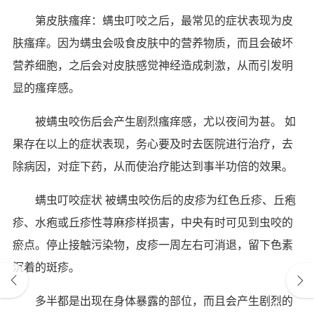
第皮肤瘙痒：螨虫叮咬之后，最常见的症状表现为皮
肤瘙痒。因为螨虫会吸食皮肤中的营养物质，而且会破坏
营养细胞，之后会对皮肤感觉神经造成刺激，从而引发明
显的瘙痒感。
被螨虫咬伤后会产生剧烈瘙痒感，尤以夜间为甚。 如
果存在以上的症状表现，务心要及时去医院进行治疗，去
除病因，对症下药，从而使治疗能达到事半功倍的效果。
螨虫叮咬症状 被螨虫咬伤后的皮疹为红色丘疹、丘疱
疹、水疱或丘疹性荨麻疹样损害，中央有时可见到虫咬的
瘀点。停止接触污染物，皮疹一周左右可消退，留下色素
沉着的斑疹。
多半都是出现在身体暴露的部位，而且会产生剧烈的