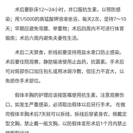
术后要卧床12～24小时，并口服抗生素，以预防感
染；用1/5000的高锰酸钾溶液坐浴，每天2次，坚持7～10
天；早期应避免弯腰、举重物；术后四周内不可进行体育
锻炼；术后六周内避免夫妻性生活。
术后二天禁食，折线前要坚持用盐水漱口防止感染。
术后要住院观察，静肪输液使用止血药，抗菌素。手术后
可对局部伤口加压包扎或用冰袋冷敷，但压力不宜大，以
免损伤手术部位。
假体丰胸的护理应该按医嘱使用抗生素，注意观察伤
口，如发生严重感染，必须取出假体以后另行手术。 在做
完假体丰胸术后7天就可以拆线，拆线后穿紧身衣，佩戴定
型文胸，禁止戴一般文胸，以防假体变形术后1个月内禁止
做剧烈运动。