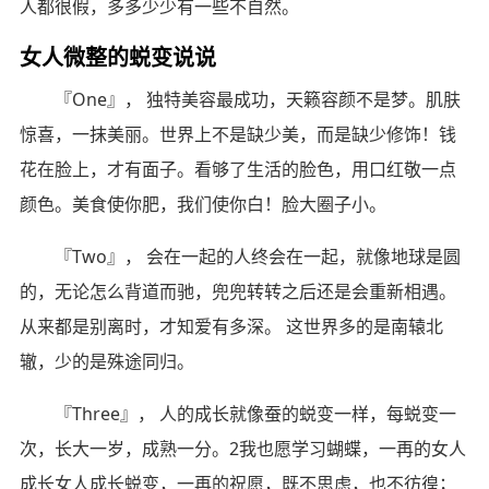
人都很假，多多少少有一些不自然。
女人微整的蜕变说说
『One』， 独特美容最成功，天籁容颜不是梦。肌肤
惊喜，一抹美丽。世界上不是缺少美，而是缺少修饰！钱
花在脸上，才有面子。看够了生活的脸色，用口红敬一点
颜色。美食使你肥，我们使你白！脸大圈子小。
『Two』， 会在一起的人终会在一起，就像地球是圆
的，无论怎么背道而驰，兜兜转转之后还是会重新相遇。
从来都是别离时，才知爱有多深。 这世界多的是南辕北
辙，少的是殊途同归。
『Three』， 人的成长就像蚕的蜕变一样，每蜕变一
次，长大一岁，成熟一分。2我也愿学习蝴蝶，一再的女人
成长女人成长蜕变，一再的祝愿，既不思虑，也不彷徨；