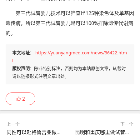
第三代试管婴儿技术可以筛查出125种染色体及单基因
遗传病，所以第三代试管婴儿是可以100%排除遗传代谢病
的。
本文地址：
https://yuanyangmed.com/news/36422.htm
l
版权声明：
除非特别标注，否则均为本站原创文章，转载时
请以链接形式注明文章出处。
2
上一个
下一个
同性可以赴格鲁吉亚做试管婴儿吗，格鲁吉亚试管婴儿选取 性别
昆明和重庆哪里做试管婴儿好？昆明哪家做试管比较好？