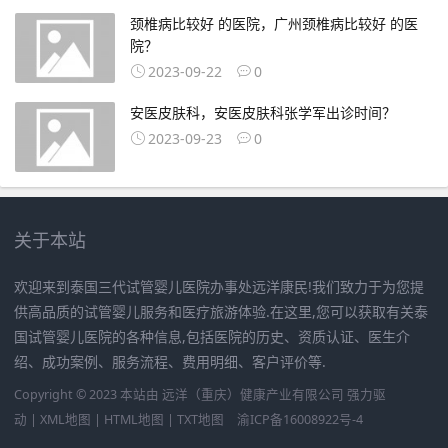
颈椎病比较好 的医院，广州颈椎病比较好 的医
院？
2023-09-22
0
安医皮肤科，安医皮肤科张学军出诊时间？
2023-09-23
0
关于本站
欢迎来到泰国三代试管婴儿医院办事处远洋康民!我们致力于为您提
供高品质的试管婴儿服务和医疗旅游体验.在这里,您可以获取有关泰
国试管婴儿医院的各种信息,包括医院的历史、资质认证、医生介
绍、成功案例、服务流程、费用明细、客户评价等.
Copyright © 2023 本站由
远洋（重庆）健康产业有限公司
强力驱
动 |
XML地图
|
HTML地图
|
TXT地图
渝ICP备16008922号-4