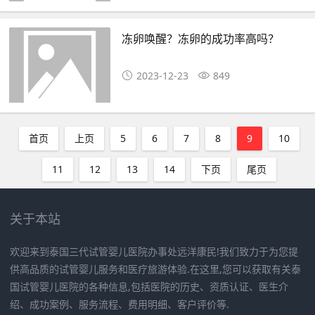
冻卵唤醒？冻卵的成功率高吗？
2023-12-23
849
首页
上页
5
6
7
8
9
10
11
12
13
14
下页
尾页
关于本站
欢迎来到泰国三代试管婴儿医院办事处远洋康民!我们致力于为您提
供高品质的试管婴儿服务和医疗旅游体验.在这里,您可以获取有关泰
国试管婴儿医院的各种信息,包括医院的历史、资质认证、医生介
绍、成功案例、服务流程、费用明细、客户评价等.