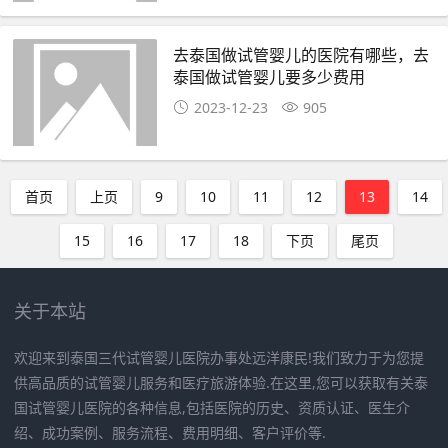
去泰国做试管婴儿的医院有哪些，去
泰国做试管婴儿要多少费用
2023-12-23
905
首页
上页
9
10
11
12
13
14
15
16
17
18
下页
尾页
关于本站
欢迎来到泰国三代试管婴儿医院办事处远洋康民!我们致力于为您提
供高品质的试管婴儿服务和医疗旅游体验.在这里,您可以获取有关泰
国试管婴儿医院的各种信息,包括医院的历史、资质认证、医生介
绍、成功案例、服务流程、费用明细、客户评价等.