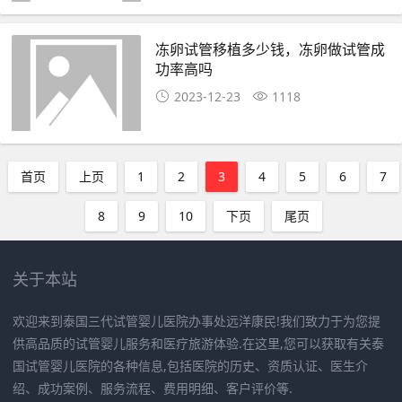
冻卵试管移植多少钱，冻卵做试管成
功率高吗
2023-12-23
1118
首页
上页
1
2
3
4
5
6
7
8
9
10
下页
尾页
关于本站
欢迎来到泰国三代试管婴儿医院办事处远洋康民!我们致力于为您提
供高品质的试管婴儿服务和医疗旅游体验.在这里,您可以获取有关泰
国试管婴儿医院的各种信息,包括医院的历史、资质认证、医生介
绍、成功案例、服务流程、费用明细、客户评价等.