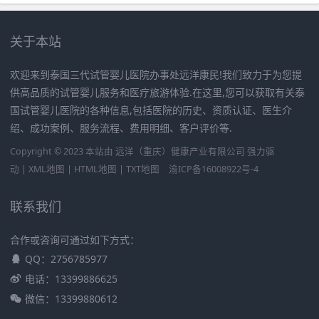
关于本站
欢迎来到泰国三代试管婴儿医院办事处远洋康民!我们致力于为您提
供高品质的试管婴儿服务和医疗旅游体验.在这里,您可以获取有关泰
国试管婴儿医院的各种信息,包括医院的历史、资质认证、医生介
绍、成功案例、服务流程、费用明细、客户评价等.
Copyright © 2023 本站由
远洋（重庆）健康产业有限公司
强力驱
动 |
XML地图
|
HTML地图
|
TXT地图
渝ICP备16008922号-4
联系我们
合作或咨询可通过如下方式：
QQ：2756785977
电话：13399886625
微信：13399880612