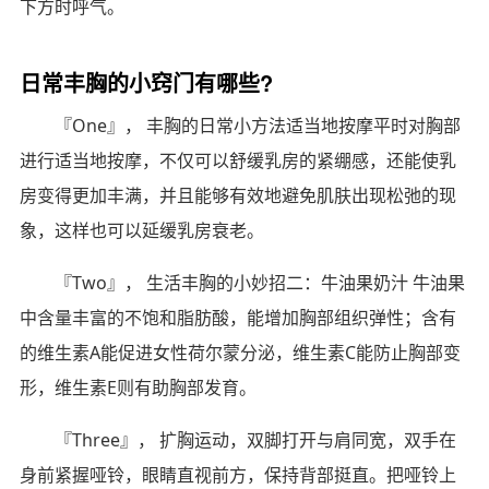
下方时呼气。
日常丰胸的小窍门有哪些?
『One』， 丰胸的日常小方法适当地按摩平时对胸部
进行适当地按摩，不仅可以舒缓乳房的紧绷感，还能使乳
房变得更加丰满，并且能够有效地避免肌肤出现松弛的现
象，这样也可以延缓乳房衰老。
『Two』， 生活丰胸的小妙招二：牛油果奶汁 牛油果
中含量丰富的不饱和脂肪酸，能增加胸部组织弹性；含有
的维生素A能促进女性荷尔蒙分泌，维生素C能防止胸部变
形，维生素E则有助胸部发育。
『Three』， 扩胸运动，双脚打开与肩同宽，双手在
身前紧握哑铃，眼睛直视前方，保持背部挺直。把哑铃上