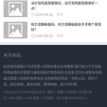
治疗耳鸣医院哪里好，治疗耳鸣医院哪里好一
点！
2023-09-22
0
哈尔滨静脉曲张，哈尔滨静脉曲张手术哪个医院
好？
2023-09-22
0
关于本站
欢迎来到泰国三代试管婴儿医院办事处远洋康民!我们致力于为您提
供高品质的试管婴儿服务和医疗旅游体验.在这里,您可以获取有关泰
国试管婴儿医院的各种信息,包括医院的历史、资质认证、医生介
绍、成功案例、服务流程、费用明细、客户评价等.
Copyright © 2023 本站由
远洋（重庆）健康产业有限公司
强力驱
动 |
XML地图
|
HTML地图
|
TXT地图
渝ICP备16008922号-4