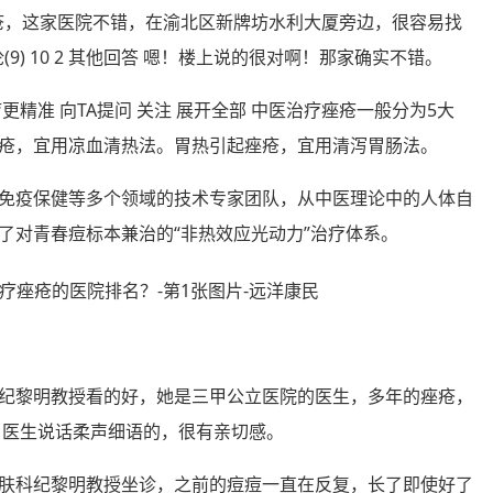
治痤疮，这家医院不错，在渝北区新牌坊水利大厦旁边，很容易找
(9) 10 2 其他回答 嗯！楼上说的很对啊！那家确实不错。
精准 向TA提问 关注 展开全部 中医治疗痤疮一般分为5大
疮，宜用凉血清热法。胃热引起痤疮，宜用清泻胃肠法。
免疫保健等多个领域的技术专家团队，从中医理论中的人体自
了对青春痘标本兼治的“非热效应光动力”治疗体系。
纪黎明教授看的好，她是三甲公立医院的医生，多年的痤疮，
！医生说话柔声细语的，很有亲切感。
肤科纪黎明教授坐诊，之前的痘痘一直在反复，长了即使好了