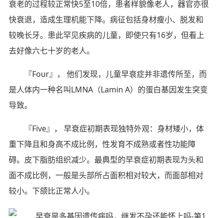
衰老的过程较正常快5至10倍，患者样貌像老人，器官亦很
快衰退，造成生理机能下降。病征包括身材瘦小、脱发和
较晚长牙。患此罕见疾病的儿童，即使只有16岁，但看上
去好像六七十岁的老人。
『Four』， 他们发现，儿童早衰症并非遗传所至，而
是人体内一种名叫LMNA（Lamin A）的蛋白基因发生突变
导致。
『Five』， 早衰症初期表现独特外观：身材矮小，体
重下降且和身高不成比例，性发育不成熟或者性功能障
碍。皮下脂肪组织减少。最典型的早衰症初期表现为头和
面不成比例，一般是头部所占面积相对较大，而面部相对
较小。下颌比正常人小。