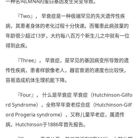
一种名叫LMNA的蛋白基因发生突变导致。
『Two』， 早衰症是一种极端罕见的先天遗传性疾
病，其患者身体的老化过程十分快速。而罹患此病孩童的
年龄很少超过13岁，大约每八百万个新生儿之中就有一位
得到此疾。
『Three』， 早衰症，是罕见的基因病变所导致的遗
传性疾病，患者样貌像老人，器官衰退的速度也比较快，
容易造成机体生理机能下降。
『Four』， 什么是早衰症 早衰症（Hutchinson-Gilfo
rd Syndrome），全称早年衰老综合症（Hutchinson-Gilf
ord Progeria syndrome），又称儿童早老症，属遗传
病，Hutchinson于1886年首先报告。