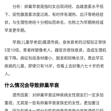
分析：卵巢早衰是指妇女出现闭经、血雌激素水平低
下、促性腺激素浓度过高，有时伴有潮热、出汗等绝经症
状，与生理性绝经十分相似而命名，也称之为早期绝经或
早发更年期。
早衰(儿童早老症)属遗传病，身体衰老的过程较正常快
5至10倍，患者样貌像老人，器官亦很快衰退，造成生理机
能下降。病征包括身材瘦小、脱发和较晚长牙。患此罕见
疾病的儿童，即使只有16岁，但看上去好像六七十岁的老
人。
什么情况会导致卵巢早衰
遗传因素：对卵巢早衰这种疾病女性朋友们一定多加
重视，尤其是一些有卵巢早衰家族史的女性，更加要注
意，因为有很大一部分女性的卵巢早衰是由家族遗传引起