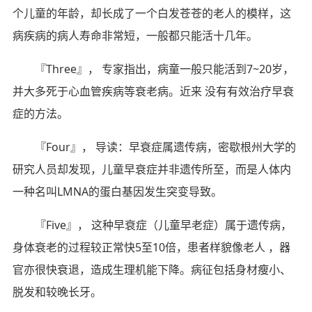
个儿童的年龄，却长成了一个白发苍苍的老人的模样，这
病疾病的病人寿命非常短，一般都只能活十几年。
『Three』， 专家指出，病童一般只能活到7~20岁，
并大多死于心血管疾病等衰老病。近来 没有有效治疗早衰
症的方法。
『Four』， 导读：早衰症属遗传病，密歇根州大学的
研究人员却发现，儿童早衰症并非遗传所至，而是人体内
一种名叫LMNA的蛋白基因发生突变导致。
『Five』， 这种早衰症（儿童早老症）属于遗传病，
身体衰老的过程较正常快5至10倍，患者样貌像老人 ，器
官亦很快衰退，造成生理机能下降。病征包括身材瘦小、
脱发和较晚长牙。