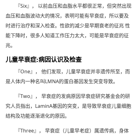
『Six』， 以前血压和血脂水平都很正常，但突然出现
血压和血脂波动大的情况，表明可能有早衰症，所以要及
时进行治疗和深入检查。性欲的减少是早期衰老的征兆 性
能下降时，很多人知道工作压力太大，可能是早衰症的征
兆。
儿童早衰症:病因认识及检查
『One』， 他们发现，儿童早衰症并非遗传所至，而
是人体内一种名叫LMNA的蛋白基因发生突变导致。
『Two』， 早衰症的发病原因早衰症研究基金会的研
究人员指出，LaminA基因的突变，是导致早衰症儿童细胞
结构及功能逐渐退化的原因。
『Three』， 早衰症（儿童早老症）属遗传病，身体