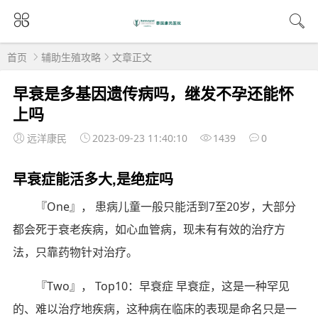
首页
辅助生殖攻略
文章正文
早衰是多基因遗传病吗，继发不孕还能怀
上吗
远洋康民
2023-09-23 11:40:10
1439
0
早衰症能活多大,是绝症吗
『One』， 患病儿童一般只能活到7至20岁，大部分
都会死于衰老疾病，如心血管病，现未有有效的治疗方
法，只靠药物针对治疗。
『Two』， Top10：早衰症 早衰症，这是一种罕见
的、难以治疗地疾病，这种病在临床的表现是命名只是一