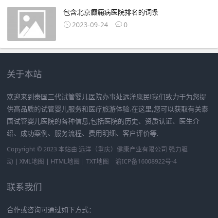
包含北京癫痫病医院排名的词条
2023-09-24
0
关于本站
欢迎来到泰国三代试管婴儿医院办事处远洋康民!我们致力于为您提
供高品质的试管婴儿服务和医疗旅游体验.在这里,您可以获取有关泰
国试管婴儿医院的各种信息,包括医院的历史、资质认证、医生介
绍、成功案例、服务流程、费用明细、客户评价等.
Copyright © 2023 本站由
远洋（重庆）健康产业有限公司
强力驱
动 |
XML地图
|
HTML地图
|
TXT地图
渝ICP备16008922号-4
联系我们
合作或咨询可通过如下方式：