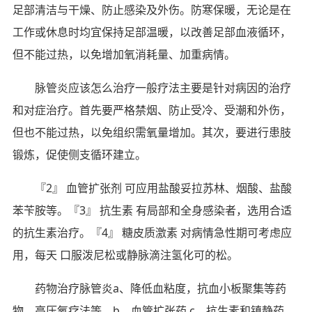
足部清洁与干燥、防止感染及外伤。防寒保暖，无论是在
工作或休息时均宜保持足部温暖，以改善足部血液循环，
但不能过热，以免增加氧消耗量、加重病情。
脉管炎应该怎么治疗一般疗法主要是针对病因的治疗
和对症治疗。首先要严格禁烟、防止受冷、受潮和外伤，
但也不能过热，以免组织需氧量增加。其次，要进行患肢
锻炼，促使侧支循环建立。
『2』 血管扩张剂 可应用盐酸妥拉苏林、烟酸、盐酸
苯苄胺等。『3』 抗生素 有局部和全身感染者，选用合适
的抗生素治疗。『4』 糖皮质激素 对病情急性期可考虑应
用，每天 口服泼尼松或静脉滴注氢化可的松。
药物治疗脉管炎a、降低血粘度，抗血小板聚集等药
物，高压氧疗法等。b、血管扩张药 c、抗生素和镇静药