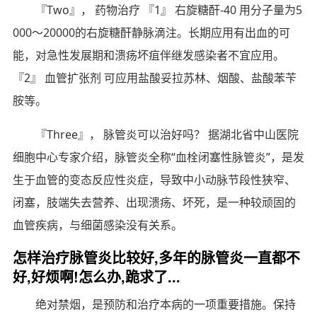
『Two』， 药物治疗 『1』 右旋糖酐-40 用分子量为5
000～20000的右旋糖酐静脉滴注。长期应用有出血的可
能，对急性发展期和溃疡坏疽伴继发感染者不宜应用。
『2』 血管扩张剂 可应用盐酸妥拉苏林、烟酸、盐酸苯苄
胺等。
『Three』， 脉管炎可以治好吗？ 据湖北省中山医院
细胞中心专家介绍，脉管炎全称“血栓闭塞性脉管炎”，是发
生于血管的变态反应性炎症，导致中小动脉节段性狭窄、
闭塞，肢端失去营养、出现溃疡、坏死，是一种较顽固的
血管疾病，与细菌感染没有关系。
怎样治疗脉管炎比较好,多年的脉管炎一直都不
好,好烦啊!怎么办,跪求了...
绝对禁烟，是预防和治疗本病的一项重要措施。保持