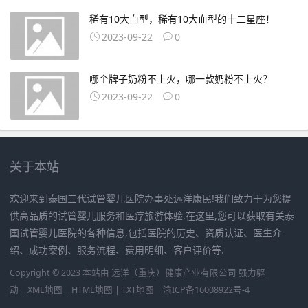
稀有10大血型，稀有10大血型的十二星座！
2023-09-22
0
哪个牌子奶粉不上火，哪一款奶粉不上火？
2023-09-22
0
关于本站
欢迎来到泰国三代试管婴儿医院办事处远洋康民!我们致力于为您提
供高品质的试管婴儿服务和医疗旅游体验.在这里,您可以获取有关泰
国试管婴儿医院的各种信息,包括医院的历史、资质认证、医生介
绍、成功案例、服务流程、费用明细、客户评价等.
Copyright © 2023 本站由
远洋（重庆）健康产业有限公司
强力驱
动 |
XML地图
|
HTML地图
|
TXT地图
渝ICP备16008922号-4