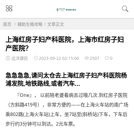
首页
辅助生殖攻略
文章正文
上海红房子妇产科医院，上海市红房子妇
产医院？
远洋康民
2023-09-22 02:15:06
2507
0
急急急急,请问太仓去上海红房子妇产科医院杨
浦发院,地铁路线,或者汽车...
『One』， 以前陪老婆看病去过哦几次.到红房子医院
（方斜路419号），非常方便的——在上海火车站的南广场
乘802路(上海火车站)上车，坐7站至(斜桥站)下车，下车后
步行约3分钟可以到达。2元车票。