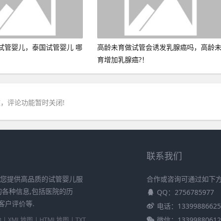
试管婴儿，泰国试管婴儿 哪
高龄未育做试管会诱发乳腺癌吗，高龄
育增加乳腺癌?！
，评论功能暂时关闭!
联系我们
为您提供高品质的试管婴儿服
合作或咨询可通过如下
的各种信息,包括医院的历
QQ：2756785977
客户评价等.
电话：13399886625
微信：13399880612
 |
XML地图
|
HTML地图
|
TXT