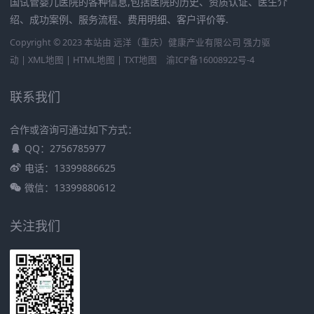
国试管婴儿医院的各种信息,包括医院的历史、资质认证、医生介
绍、成功案例、服务流程、费用明细、客户评价等.
Copyright © 2023 本站由
远洋（重庆）健康产业有限公司
强力驱
动 |
XML地图
|
HTML地图
|
TXT地图
渝ICP备16008922号-4
联系我们
合作或咨询可通过如下方式：
QQ：2756785977
电话：13399886625
微信：13399880612
关注我们