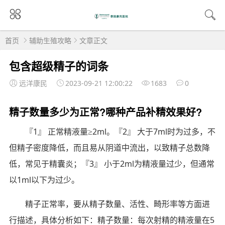
首页
辅助生殖攻略
文章正文
包含超级精子的词条
远洋康民
2023-09-21 12:00:22
1683
0
精子数量多少为正常?哪种产品补精效果好?
『1』 正常精液量≥2ml。『2』 大于7ml时为过多，不
但精子密度降低，而且易从阴道中流出，以致精子总数降
低，常见于精囊炎；『3』 小于2ml为精液量过少，但通常
以1ml以下为过少。
精子正常率，要从精子数量、活性、畸形率等方面进
行描述，具体分析如下：精子数量：每次射精的精液量在5