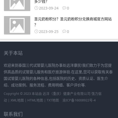
多少钱？
2023-09-24
0
圣元奶粉积分？圣元奶粉积分兑换商城官方网站
？
2023-09-25
0
关于本站
欢迎来到泰国三代试管婴儿医院办事处远洋康民!我们致力于为您提
供高品质的试管婴儿服务和医疗旅游体验.在这里,您可以获取有关泰
国试管婴儿医院的各种信息,包括医院的历史、资质认证、医生介
绍、成功案例、服务流程、费用明细、客户评价等.
Copyright © 2023 本站由
远洋（重庆）健康产业有限公司
强力驱
动 |
XML地图
|
HTML地图
|
TXT地图
渝ICP备16008922号-4
联系我们