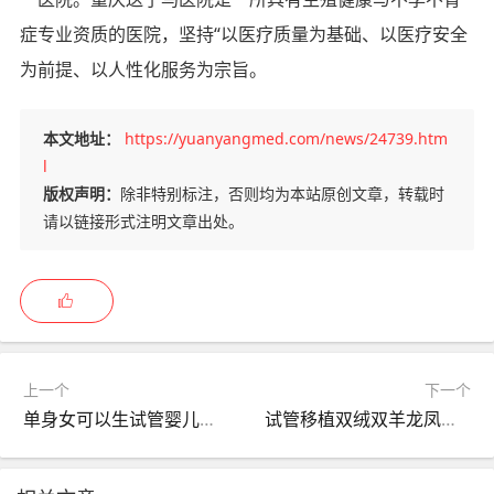
症专业资质的医院，坚持“以医疗质量为基础、以医疗安全
为前提、以人性化服务为宗旨。
本文地址：
https://yuanyangmed.com/news/24739.htm
l
版权声明：
除非特别标注，否则均为本站原创文章，转载时
请以链接形式注明文章出处。
上一个
下一个
单身女可以生试管婴儿吗知乎？单身女可以生试管婴儿吗知乎推荐？
试管移植双绒双羊龙凤胎几率大不，试管双胎双绒双羊